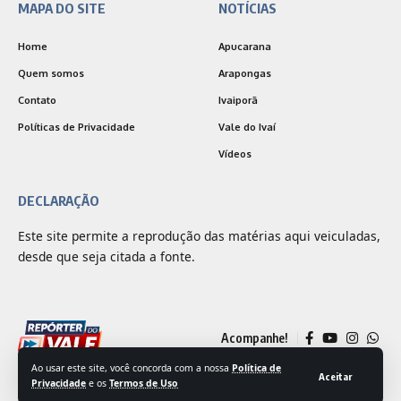
MAPA DO SITE
NOTÍCIAS
Home
Apucarana
Quem somos
Arapongas
Contato
Ivaiporã
Políticas de Privacidade
Vale do Ivaí
Vídeos
DECLARAÇÃO
Este site permite a reprodução das matérias aqui veiculadas,
desde que seja citada a fonte.
Acompanhe!
Ao usar este site, você concorda com a nossa
Política de
Aceitar
Privacidade
e os
Termos de Uso
© 2025 Jornal Repórter do Vale | Desenvolvido por
Outside Comunicação