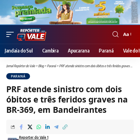
Aa
Font
Resizer
Jandaia do Sul
Cambira
Apucarana
Paraná
Vale do I
Jornal Repórter do Vale
>
Blog
>
Paraná
>
PRF atende sinistro com dois óbitos e três feridos graves na BR-369, em Bandeirantes
PARANÁ
PRF atende sinistro com dois
óbitos e três feridos graves na
BR-369, em Bandeirantes
Reporter do Vale 1