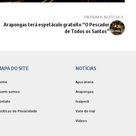
PRÓXIMA NOTÍCIA
Arapongas terá espetáculo gratuito “O Pescador
de Todos os Santos”
APA DO SITE
NOTÍCIAS
ome
Apucarana
uem somos
Arapongas
ontato
Ivaiporã
olíticas de Privacidade
Vale do Ivaí
Vídeos