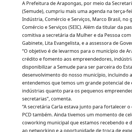
A Prefeitura de Arapongas, por meio da Secretar
(Semude), cumpriu mais uma agenda na terça-feir
Indústria, Comércio e Serviços, Marco Brasil, no 
Comércio e Serviços (SEIC). Além da titular da pa
comitiva a secretária da Mulher e da Pessoa com 
Gabinete, Lita Evangelista, e a assessora de Go
“O objetivo é de levarmos para o município de 
crédito e fomento aos empreendedores, indústria
disponibilizar a Semude para ser parceira do Es
desenvolvimento do nosso município, incluindo 
entendemos que temos um grande potencial de e
indústrias quanto para os pequenos empreended
secretarias”, comenta.
“A secretária Carla estava junto para fortalecer
PCD também. Ainda tivemos um momento de cele
coworking municipal que estamos recebendo e de
ao networking e a oportunidade de troca de expe