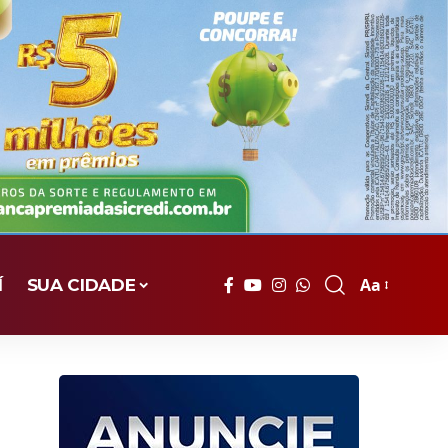
Aa
Í
SUA CIDADE
Font
Resizer