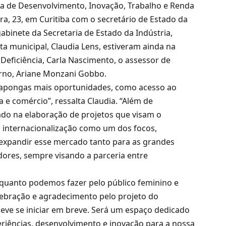
ia de Desenvolvimento, Inovação, Trabalho e Renda
a, 23, em Curitiba com o secretário de Estado da
gabinete da Secretaria de Estado da Indústria,
sta municipal, Claudia Lens, estiveram ainda na
Deficiência, Carla Nascimento, o assessor de
verno, Ariane Monzani Gobbo.
Arapongas mais oportunidades, como acesso ao
 e comércio”, ressalta Claudia. “Além de
tado na elaboração de projetos que visam o
a internacionalização como um dos focos,
xpandir esse mercado tanto para as grandes
ores, sempre visando a parceria entre
 o quanto podemos fazer pelo público feminino e
bração e agradecimento pelo projeto do
ve se iniciar em breve. Será um espaço dedicado
riências, desenvolvimento e inovação para a nossa