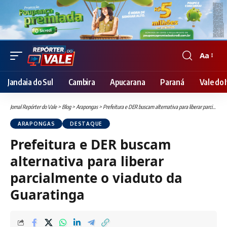
Aa
Font
Resizer
Jandaia do Sul
Cambira
Apucarana
Paraná
Vale do I
Jornal Repórter do Vale
>
Blog
>
Arapongas
>
Prefeitura e DER buscam alternativa para liberar parcialmente o viaduto da Guaratinga
ARAPONGAS
DESTAQUE
Prefeitura e DER buscam
alternativa para liberar
parcialmente o viaduto da
Guaratinga