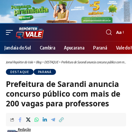
Aa
Font
Resizer
Jandaia do Sul
Cambira
Apucarana
Paraná
Vale do I
Jornal Repórter do Vale
>
Blog
>
DESTAQUE
>
Prefeitura de Sarandi anuncia concurso público com mais de 200 vagas para professores
DESTAQUE
PARANÁ
Prefeitura de Sarandi anuncia
concurso público com mais de
200 vagas para professores
Redação