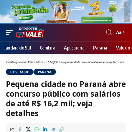
Aa
Font
Resizer
Jandaia do Sul
Cambira
Apucarana
Paraná
Vale do I
Jornal Repórter do Vale
>
Blog
>
DESTAQUE
>
Pequena cidade no Paraná abre concurso público com salários de até R$ 16,2 mil; veja detalhes
DESTAQUE
PARANÁ
Pequena cidade no Paraná abre
concurso público com salários
de até R$ 16,2 mil; veja
detalhes