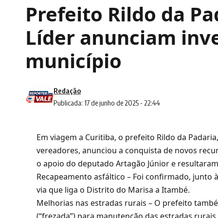
Prefeito Rildo da Pa
Líder anunciam inv
município
Redação
Publicada: 17 de junho de 2025 - 22:44
Em viagem a Curitiba, o prefeito Rildo da Padari
vereadores, anunciou a conquista de novos recur
o apoio do deputado Artagão Júnior e resultara
Recapeamento asfáltico – Foi confirmado, junto 
via que liga o Distrito do Marisa a Itambé.
Melhorias nas estradas rurais – O prefeito també
(“frezada”) para manutenção das estradas rurais 