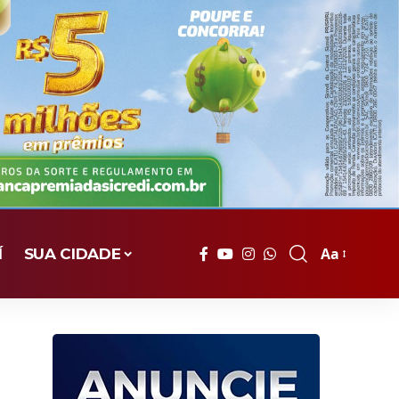
Aa
Í
SUA CIDADE
Font
Resizer