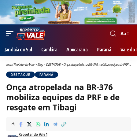
Aa
Font
Resizer
Jandaia do Sul
Cambira
Apucarana
Paraná
Vale do I
Jornal Repórter do Vale
>
Blog
>
DESTAQUE
>
Onça atropelada na BR-376 mobiliza equipes da PRF e de resgate em Tibagi
DESTAQUE
PARANÁ
Onça atropelada na BR-376
mobiliza equipes da PRF e de
resgate em Tibagi
Reporter do Vale 1