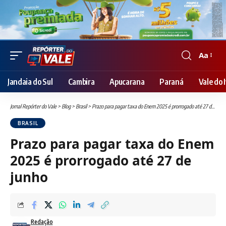
Aa
Font
Resizer
Jandaia do Sul
Cambira
Apucarana
Paraná
Vale do I
Jornal Repórter do Vale
>
Blog
>
Brasil
>
Prazo para pagar taxa do Enem 2025 é prorrogado até 27 de junho
BRASIL
Prazo para pagar taxa do Enem
2025 é prorrogado até 27 de
junho
Redação