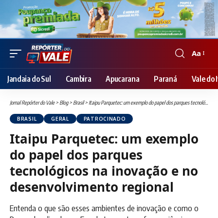
Aa
Font
Resizer
Jandaia do Sul
Cambira
Apucarana
Paraná
Vale do I
Jornal Repórter do Vale
>
Blog
>
Brasil
>
Itaipu Parquetec: um exemplo do papel dos parques tecnológicos na inovação e no desenvolvimento regional
BRASIL
GERAL
PATROCINADO
Itaipu Parquetec: um exemplo
do papel dos parques
tecnológicos na inovação e no
desenvolvimento regional
Entenda o que são esses ambientes de inovação e como o