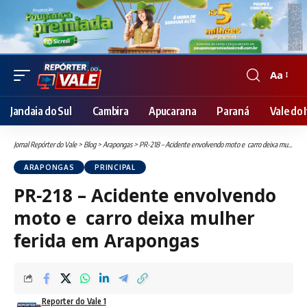
Aa
Font
Resizer
Jandaia do Sul
Cambira
Apucarana
Paraná
Vale do I
Jornal Repórter do Vale
>
Blog
>
Arapongas
>
PR-218 – Acidente envolvendo moto e carro deixa mulher ferida em Arapongas
ARAPONGAS
PRINCIPAL
PR-218 – Acidente envolvendo
moto e carro deixa mulher
ferida em Arapongas
Reporter do Vale 1