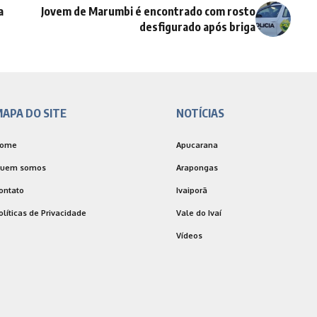
a
Jovem de Marumbi é encontrado com rosto
desfigurado após briga
APA DO SITE
NOTÍCIAS
ome
Apucarana
uem somos
Arapongas
ontato
Ivaiporã
olíticas de Privacidade
Vale do Ivaí
Vídeos