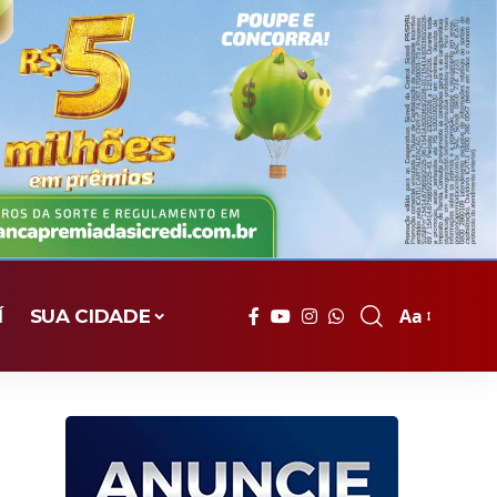
Aa
Í
SUA CIDADE
Font
Resizer