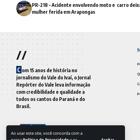
PR-218 – Acidente envolvendo moto e carro deix
mulher ferida em Arapongas
//
M
H
C
om 15 anos de história no
Q
jornalismo do Vale do Ivaí, o Jornal
Repórter do Vale leva informação
C
com credibilidade e qualidade a
P
todos os cantos do Paraná e do
Brasil.
Ao usar este site, você concorda com a
nossa
Política de Privacidade
e os
Aceitar