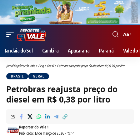
Aa
Font
Resizer
Jandaia do Sul
Cambira
Apucarana
Paraná
Vale do I
Jornal Repórter do Vale
>
Blog
>
Brasil
>
Petrobras reajusta preço do diesel em R$ 0,38 por litro
BRASIL
GERAL
Petrobras reajusta preço do
diesel em R$ 0,38 por litro
Reporter do Vale 1
Publicada: 13 de março de 2026 - 19:14