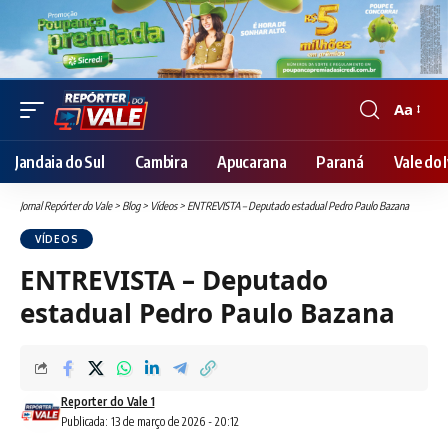
Aa
Font
Resizer
Jandaia do Sul
Cambira
Apucarana
Paraná
Vale do I
Jornal Repórter do Vale
>
Blog
>
Vídeos
>
ENTREVISTA – Deputado estadual Pedro Paulo Bazana
VÍDEOS
ENTREVISTA – Deputado
estadual Pedro Paulo Bazana
Reporter do Vale 1
Publicada: 13 de março de 2026 - 20:12