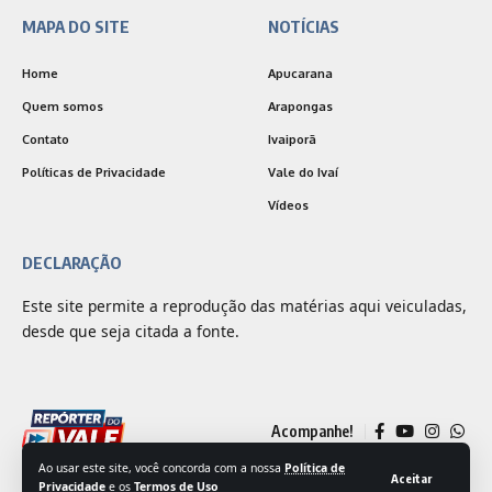
MAPA DO SITE
NOTÍCIAS
Home
Apucarana
Quem somos
Arapongas
Contato
Ivaiporã
Políticas de Privacidade
Vale do Ivaí
Vídeos
DECLARAÇÃO
Este site permite a reprodução das matérias aqui veiculadas,
desde que seja citada a fonte.
Acompanhe!
Ao usar este site, você concorda com a nossa
Política de
Aceitar
Privacidade
e os
Termos de Uso