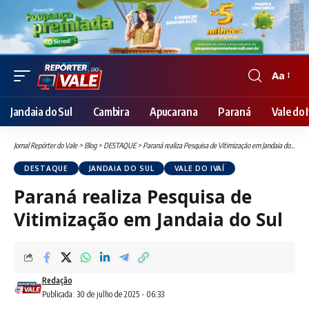
Aa
Font
Resizer
Jandaia do Sul
Cambira
Apucarana
Paraná
Vale do I
Jornal Repórter do Vale
>
Blog
>
DESTAQUE
>
Paraná realiza Pesquisa de Vitimização em Jandaia do Sul
DESTAQUE
JANDAIA DO SUL
VALE DO IVAÍ
Paraná realiza Pesquisa de
Vitimização em Jandaia do Sul
Redação
Publicada: 30 de julho de 2025 - 06:33