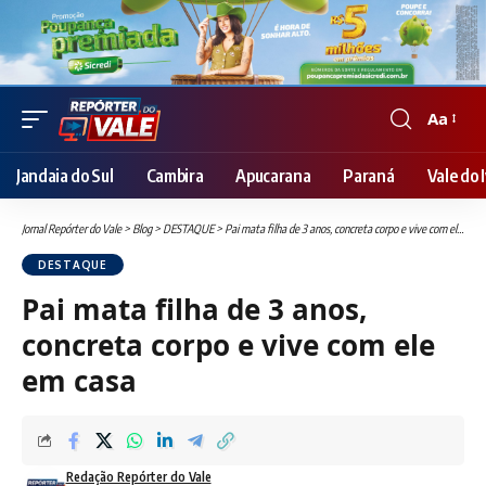
Aa
Font
Resizer
Jandaia do Sul
Cambira
Apucarana
Paraná
Vale do I
Jornal Repórter do Vale
>
Blog
>
DESTAQUE
>
Pai mata filha de 3 anos, concreta corpo e vive com ele em casa
DESTAQUE
Pai mata filha de 3 anos,
concreta corpo e vive com ele
em casa
Redação Repórter do Vale