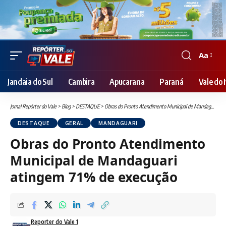
Aa
Font
Resizer
Jandaia do Sul
Cambira
Apucarana
Paraná
Vale do I
Jornal Repórter do Vale
>
Blog
>
DESTAQUE
>
Obras do Pronto Atendimento Municipal de Mandaguari atingem 71% de execução
DESTAQUE
GERAL
MANDAGUARI
Obras do Pronto Atendimento
Municipal de Mandaguari
atingem 71% de execução
Reporter do Vale 1