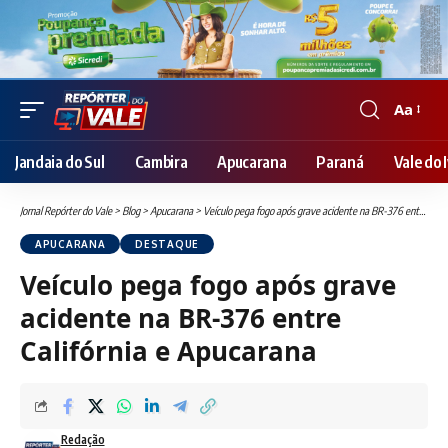
Aa
Font
Resizer
Jandaia do Sul
Cambira
Apucarana
Paraná
Vale do I
Jornal Repórter do Vale
>
Blog
>
Apucarana
>
Veículo pega fogo após grave acidente na BR-376 entre Califórnia e Apucarana
APUCARANA
DESTAQUE
Veículo pega fogo após grave
acidente na BR-376 entre
Califórnia e Apucarana
Redação