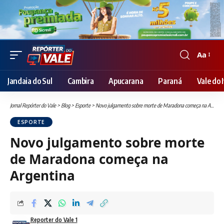
Aa
Font
Resizer
Jandaia do Sul
Cambira
Apucarana
Paraná
Vale do I
Jornal Repórter do Vale
>
Blog
>
Esporte
>
Novo julgamento sobre morte de Maradona começa na Argentina
ESPORTE
Novo julgamento sobre morte
de Maradona começa na
Argentina
Reporter do Vale 1