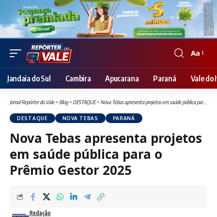
Aa
Font
Resizer
Jandaia do Sul
Cambira
Apucarana
Paraná
Vale do I
Jornal Repórter do Vale
>
Blog
>
DESTAQUE
>
Nova Tebas apresenta projetos em saúde pública para o Prêmio Gestor 2025
DESTAQUE
NOVA TEBAS
PARANÁ
Nova Tebas apresenta projetos
em saúde pública para o
Prêmio Gestor 2025
Redação