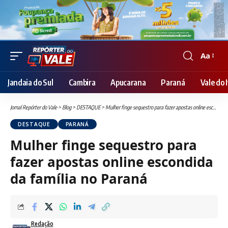
Aa
Font
Resizer
Jandaia do Sul
Cambira
Apucarana
Paraná
Vale do I
Jornal Repórter do Vale
>
Blog
>
DESTAQUE
>
Mulher finge sequestro para fazer apostas online escondida da família no Paraná
DESTAQUE
PARANÁ
Mulher finge sequestro para
fazer apostas online escondida
da família no Paraná
Redação