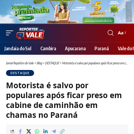
Aa
Font
Resizer
Jandaia do Sul
Cambira
Apucarana
Paraná
Vale do I
Jornal Repórter do Vale
>
Blog
>
DESTAQUE
>
Motorista é salvo por populares após ficar preso em cabine de caminhão em chamas no Paraná
DESTAQUE
Motorista é salvo por
populares após ficar preso em
cabine de caminhão em
chamas no Paraná