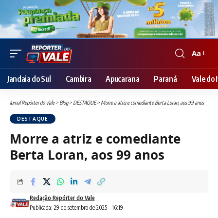
Aa
Font
Resizer
Jandaia do Sul
Cambira
Apucarana
Paraná
Vale do I
Jornal Repórter do Vale
>
Blog
>
DESTAQUE
>
Morre a atriz e comediante Berta Loran, aos 99 anos
DESTAQUE
Morre a atriz e comediante
Berta Loran, aos 99 anos
Redação Repórter do Vale
Publicada: 29 de setembro de 2025 - 16:19