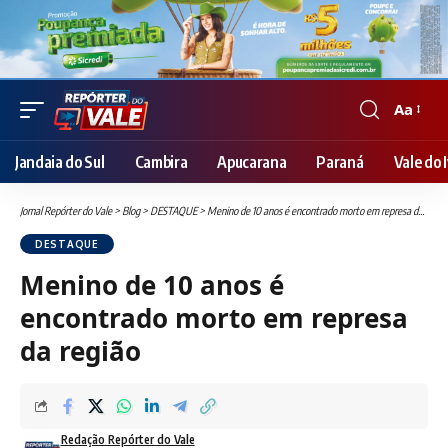
Aa
Font
Resizer
Jandaia do Sul
Cambira
Apucarana
Paraná
Vale do I
Jornal Repórter do Vale
>
Blog
>
DESTAQUE
>
Menino de 10 anos é encontrado morto em represa da região
DESTAQUE
Menino de 10 anos é
encontrado morto em represa
da região
Redação Repórter do Vale