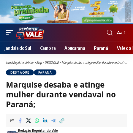
Aa
Font
Resizer
Jandaia do Sul
Cambira
Apucarana
Paraná
Vale do I
Jornal Repórter do Vale
>
Blog
>
DESTAQUE
>
Marquise desaba e atinge mulher durante vendaval no Paraná;
DESTAQUE
PARANÁ
Marquise desaba e atinge
mulher durante vendaval no
Paraná;
Redação Repórter do Vale