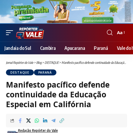
Aa
Font
Resizer
Jandaia do Sul
Cambira
Apucarana
Paraná
Vale do I
Jornal Repórter do Vale
>
Blog
>
DESTAQUE
>
Manifesto pacífico defende continuidade da Educação Especial em Califórnia
DESTAQUE
PARANÁ
Manifesto pacífico defende
continuidade da Educação
Especial em Califórnia
Redação Repórter do Vale