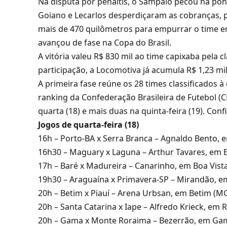
Na disputa por pênaltis, o Sampaio pecou na pon
Goiano e Lecarlos desperdiçaram as cobranças, pa
mais de 470 quilômetros para empurrar o time e
avançou de fase na Copa do Brasil.
A vitória valeu R$ 830 mil ao time capixaba pela 
participação, a Locomotiva já acumula R$ 1,23 
A primeira fase reúne os 28 times classificados 
ranking da Confederação Brasileira de Futebol (
quarta (18) e mais duas na quinta-feira (19). Conf
Jogos de quarta-feira (18)
16h – Porto-BA x Serra Branca – Agnaldo Bento, 
16h30 – Maguary x Laguna – Arthur Tavares, em B
17h – Baré x Madureira – Canarinho, em Boa Vist
19h30 – Araguaína x Primavera-SP – Mirandão, e
20h – Betim x Piauí – Arena Urbsan, em Betim (M
20h – Santa Catarina x Iape – Alfredo Krieck, em R
20h – Gama x Monte Roraima – Bezerrão, em Ga