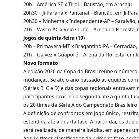
20h – América-SE x Tirol – Batistão, em Aracaju
20h30 – Ji-Paraná x Pantanal – Biancão, em Ji-Par
20h30 – Ivinhema x Independente-AP – Saraivão,
21h – Vasco-AC x Velo Clube – Arena da Floresta,
Jogos de quinta-feira (19)
20h – Primavera-MT x Bragantino-PA – Cerradão,
21h – Galvez x Guaporé – Arena da Floresta, em 
Novo formato
A edição 2026 da Copa do Brasil reúne o número
mudanças. Se até o ano passado as equipes com 
(Séries B, C e D) e das copas regionais entravam 
participantes ocorre da segunda até a quinta fase
os 20 times da Série A do Campeonato Brasileiro
A definição de confrontos em jogo único, restrit
estendida até a quarta fase. A partir dai, os duelo
será realizada, de maneira inédita, em apenas u
Aos 14 times classificados da primeira fase, serão