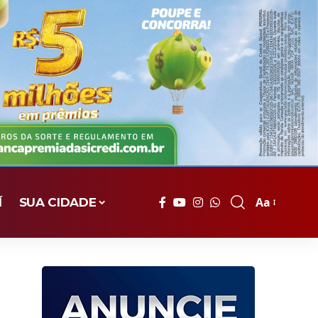
Aa
Í
SUA CIDADE
Font
Resizer