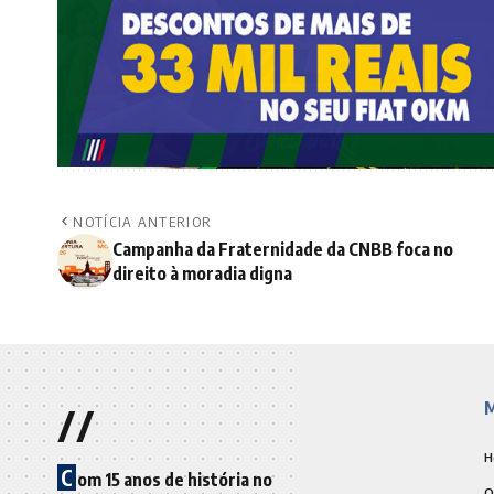
NOTÍCIA ANTERIOR
Campanha da Fraternidade da CNBB foca no
direito à moradia digna
//
M
H
C
om 15 anos de história no
Q