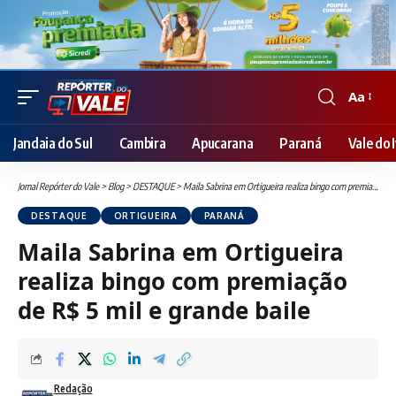
Aa
Font
Resizer
Jandaia do Sul
Cambira
Apucarana
Paraná
Vale do I
Jornal Repórter do Vale
>
Blog
>
DESTAQUE
>
Maila Sabrina em Ortigueira realiza bingo com premiação de R$ 5 mil e grande baile
DESTAQUE
ORTIGUEIRA
PARANÁ
Maila Sabrina em Ortigueira
realiza bingo com premiação
de R$ 5 mil e grande baile
Redação