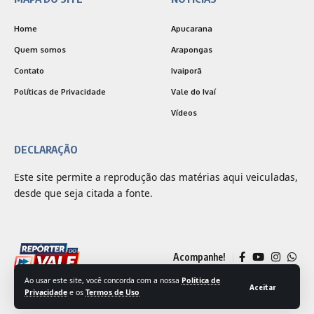
Home
Apucarana
Quem somos
Arapongas
Contato
Ivaiporã
Políticas de Privacidade
Vale do Ivaí
Vídeos
DECLARAÇÃO
Este site permite a reprodução das matérias aqui veiculadas,
desde que seja citada a fonte.
Acompanhe!
Ao usar este site, você concorda com a nossa
Política de
Aceitar
Privacidade
e os
Termos de Uso
© 2025 Jornal Repórter do Vale | Desenvolvido por
Outside Comunicação