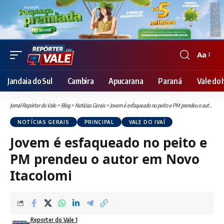
Aa
Font
Resizer
Jandaia do Sul
Cambira
Apucarana
Paraná
Vale do I
Jornal Repórter do Vale
>
Blog
>
Notícias Gerais
>
Jovem é esfaqueado no peito e PM prendeu o autor em Novo Itacolomi
NOTÍCIAS GERAIS
PRINCIPAL
VALE DO IVAÍ
Jovem é esfaqueado no peito e
PM prendeu o autor em Novo
Itacolomi
Reporter do Vale 1