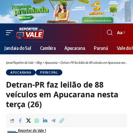
Aa
Font
Resizer
Jandaia do Sul
Cambira
Apucarana
Paraná
Vale do I
Jornal Repórter do Vale
>
Blog
>
Apucarana
>
Detran-PR faz leilão de 88 veículos em Apucarana nesta terça (26)
APUCARANA
PRINCIPAL
Detran-PR faz leilão de 88
veículos em Apucarana nesta
terça (26)
Reporter do Vale 1