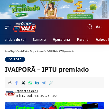
Aa
Font
Resizer
Jandaia do Sul
Cambira
Apucarana
Paraná
Vale do I
Jornal Repórter do Vale
>
Blog
>
Ivaiporã
>
IVAIPORÃ – IPTU premiado
IVAIPORÃ
IVAIPORÃ – IPTU premiado
Reporter do Vale 1
Publicada: 26 de maio de 2026 - 13:52