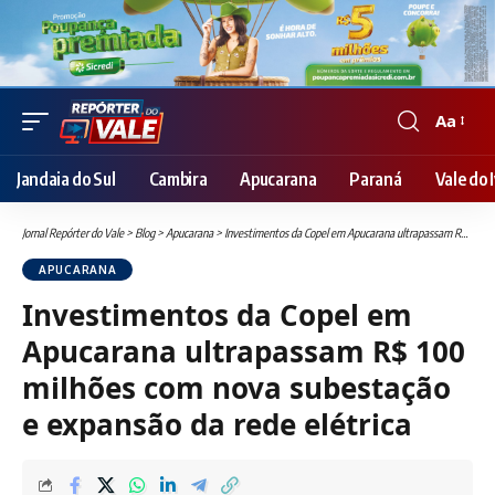
Aa
Font
Resizer
Jandaia do Sul
Cambira
Apucarana
Paraná
Vale do I
Jornal Repórter do Vale
>
Blog
>
Apucarana
>
Investimentos da Copel em Apucarana ultrapassam R$ 100 milhões com nova subestação e expansão da rede elétrica
APUCARANA
Investimentos da Copel em
Apucarana ultrapassam R$ 100
milhões com nova subestação
e expansão da rede elétrica