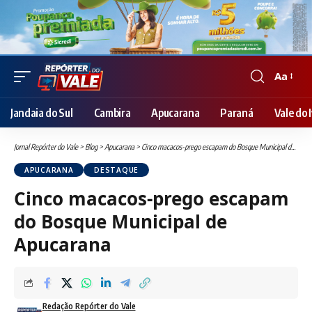
Aa
Font
Resizer
Jandaia do Sul
Cambira
Apucarana
Paraná
Vale do I
Jornal Repórter do Vale
>
Blog
>
Apucarana
>
Cinco macacos-prego escapam do Bosque Municipal de Apucarana
APUCARANA
DESTAQUE
Cinco macacos-prego escapam
do Bosque Municipal de
Apucarana
Redação Repórter do Vale