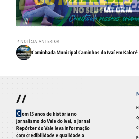
NOTÍCIA ANTERIOR
Caminhada Municipal Caminhos do Ivaí em Kaloré
//
M
H
C
om 15 anos de história no
Q
jornalismo do Vale do Ivaí, o Jornal
Repórter do Vale leva informação
C
com credibilidade e qualidade a
P