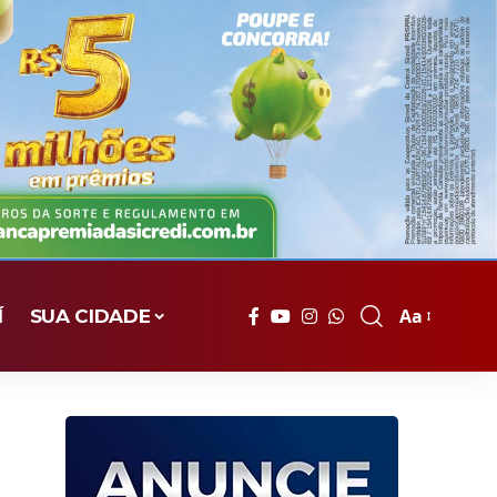
Aa
Í
SUA CIDADE
Font
Resizer