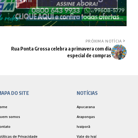
PRÓXIMA NOTÍCIA
Rua Ponta Grossa celebra a primavera com dia
especial de compras
APA DO SITE
NOTÍCIAS
ome
Apucarana
uem somos
Arapongas
ontato
Ivaiporã
olíticas de Privacidade
Vale do Ivaí