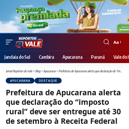
Aa
Font
Resizer
Jandaia do Sul
Cambira
Apucarana
Paraná
Vale do I
Jornal Repórter do Vale
>
Blog
>
Apucarana
>
Prefeitura de Apucarana alerta que declaração do “imposto rural” deve ser entregue até 30 de setembro à Receita Federal
APUCARANA
DESTAQUE
Prefeitura de Apucarana alerta
que declaração do “imposto
rural” deve ser entregue até 30
de setembro à Receita Federal