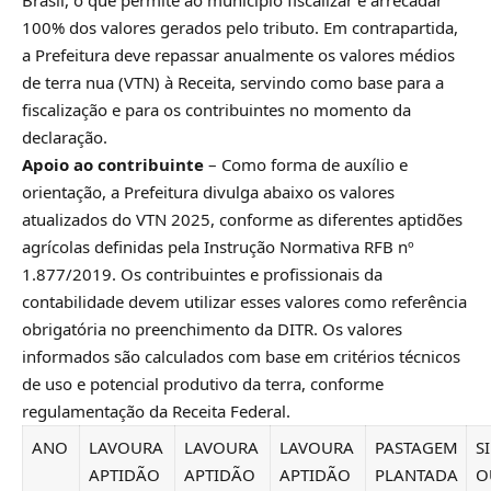
Brasil, o que permite ao município fiscalizar e arrecadar
100% dos valores gerados pelo tributo. Em contrapartida,
a Prefeitura deve repassar anualmente os valores médios
de terra nua (VTN) à Receita, servindo como base para a
fiscalização e para os contribuintes no momento da
declaração.
Apoio ao contribuinte
– Como forma de auxílio e
orientação, a Prefeitura divulga abaixo os valores
atualizados do VTN 2025, conforme as diferentes aptidões
agrícolas definidas pela Instrução Normativa RFB nº
1.877/2019. Os contribuintes e profissionais da
contabilidade devem utilizar esses valores como referência
obrigatória no preenchimento da DITR. Os valores
informados são calculados com base em critérios técnicos
de uso e potencial produtivo da terra, conforme
regulamentação da Receita Federal.
ANO
LAVOURA
LAVOURA
LAVOURA
PASTAGEM
S
APTIDÃO
APTIDÃO
APTIDÃO
PLANTADA
O