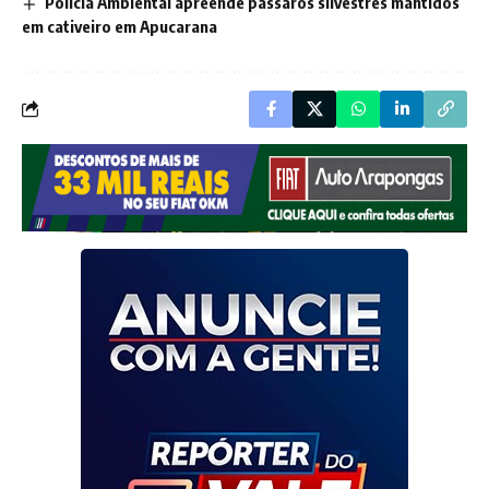
Polícia Ambiental apreende pássaros silvestres mantidos
em cativeiro em Apucarana