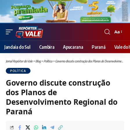
Aa
Font
Resizer
Jandaia do Sul
Cambira
Apucarana
Paraná
Vale do I
Jornal Repórter do Vale
>
Blog
>
Política
>
Governo discute construção dos Planos de Desenvolvimento Regional do Paraná
POLÍTICA
Governo discute construção
dos Planos de
Desenvolvimento Regional do
Paraná