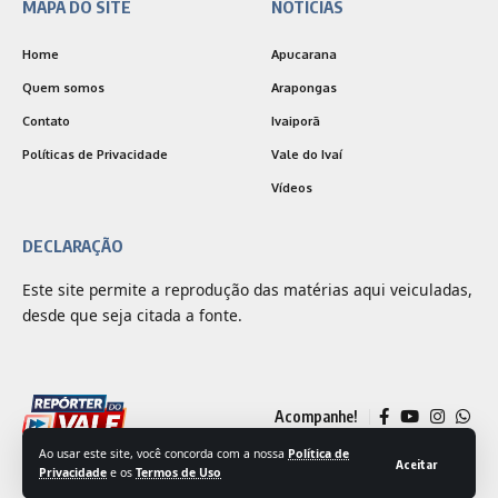
MAPA DO SITE
NOTÍCIAS
Home
Apucarana
Quem somos
Arapongas
Contato
Ivaiporã
Políticas de Privacidade
Vale do Ivaí
Vídeos
DECLARAÇÃO
Este site permite a reprodução das matérias aqui veiculadas,
desde que seja citada a fonte.
Acompanhe!
Ao usar este site, você concorda com a nossa
Política de
Aceitar
Privacidade
e os
Termos de Uso
© 2025 Jornal Repórter do Vale | Desenvolvido por
Outside Comunicação