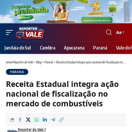
Aa
Font
Resizer
Jandaia do Sul
Cambira
Apucarana
Paraná
Vale do I
Jornal Repórter do Vale
>
Blog
>
Paraná
>
Receita Estadual integra ação nacional de fiscalização no mercado de combustíveis
PARANÁ
Receita Estadual integra ação
nacional de fiscalização no
mercado de combustíveis
Reporter do Vale 1