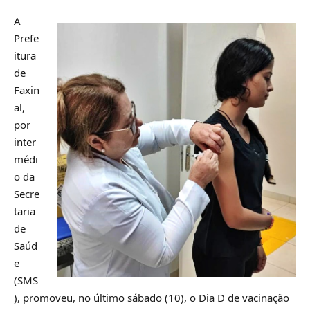
A
Prefe
itura
de
Faxin
al,
por
inter
médi
o da
Secre
taria
de
Saúd
e
(SMS
), promoveu, no último sábado (10), o Dia D de vacinação