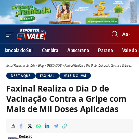
Aa
Font
Resizer
Jandaia do Sul
Cambira
Apucarana
Paraná
Vale do I
Jornal Repórter do Vale
>
Blog
>
DESTAQUE
>
Faxinal Realiza o Dia D de Vacinação Contra a Gripe com Mais de Mil Doses Aplicadas
DESTAQUE
FAXINAL
VALE DO IVAÍ
Faxinal Realiza o Dia D de
Vacinação Contra a Gripe com
Mais de Mil Doses Aplicadas
Redação