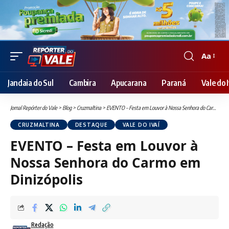
Aa
Font
Resizer
Jandaia do Sul
Cambira
Apucarana
Paraná
Vale do I
Jornal Repórter do Vale
>
Blog
>
Cruzmaltina
>
EVENTO – Festa em Louvor à Nossa Senhora do Carmo em Dinizópolis
CRUZMALTINA
DESTAQUE
VALE DO IVAÍ
EVENTO – Festa em Louvor à
Nossa Senhora do Carmo em
Dinizópolis
Redação