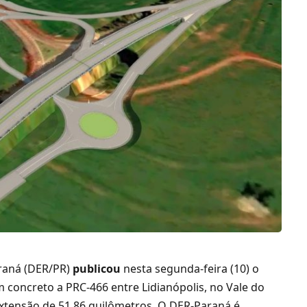
raná (DER/PR)
publicou
nesta segunda-feira (10) o
m concreto a PRC-466 entre Lidianópolis, no Vale do
 extensão de 51,86 quilômetros. O DER-Paraná é