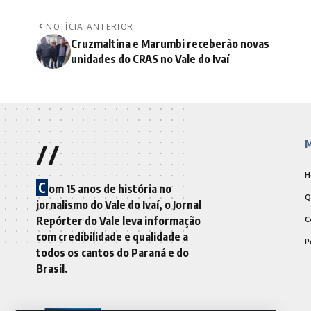
NOTÍCIA ANTERIOR
Cruzmaltina e Marumbi receberão novas
unidades do CRAS no Vale do Ivaí
//
M
H
C
om 15 anos de história no
Q
jornalismo do Vale do Ivaí, o Jornal
Repórter do Vale leva informação
C
com credibilidade e qualidade a
P
todos os cantos do Paraná e do
Brasil.