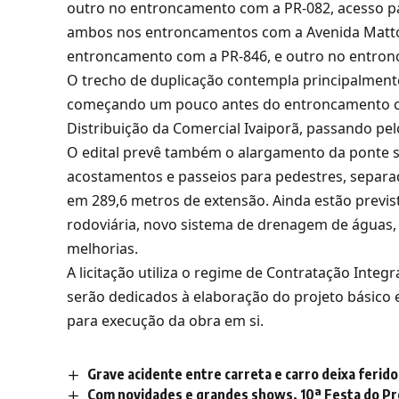
outro no entroncamento com a PR-082, acesso par
ambos nos entroncamentos com a Avenida Matto
entroncamento com a PR-846, e outro no entronc
O trecho de duplicação contempla principalmente
começando um pouco antes do entroncamento c
Distribuição da Comercial Ivaiporã, passando p
O edital prevê também o alargamento da ponte s
acostamentos e passeios para pedestres, separad
em 289,6 metros de extensão. Ainda estão previst
rodoviária, novo sistema de drenagem de águas, s
melhorias.
A licitação utiliza o regime de Contratação Integ
serão dedicados à elaboração do projeto básico 
para execução da obra em si.
Grave acidente entre carreta e carro deixa ferido
Com novidades e grandes shows, 10ª Festa do Pr