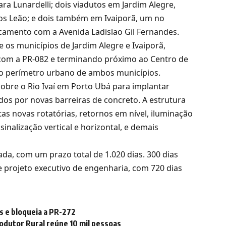
a Lunardelli; dois viadutos em Jardim Alegre,
s Leão; e dois também em Ivaiporã, um no
amento com a Avenida Ladislao Gil Fernandes.
 os municípios de Jardim Alegre e Ivaiporã,
om a PR-082 e terminando próximo ao Centro de
elo perímetro urbano de ambos municípios.
obre o Rio Ivaí em Porto Ubá para implantar
os por novas barreiras de concreto. A estrutura
as novas rotatórias, retornos em nível, iluminação
inalização vertical e horizontal, e demais
rada, com um prazo total de 1.020 dias. 300 dias
e projeto executivo de engenharia, com 720 dias
s e bloqueia a PR-272
odutor Rural reúne 10 mil pessoas