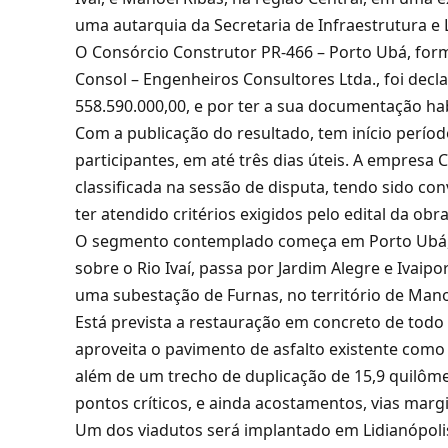
uma autarquia da Secretaria de Infraestrutura e L
O Consórcio Construtor PR-466 – Porto Ubá, form
Consol – Engenheiros Consultores Ltda., foi dec
558.590.000,00, e por ter a sua documentação ha
Com a publicação do resultado, tem início perío
participantes, em até três dias úteis. A empresa 
classificada na sessão de disputa, tendo sido co
ter atendido critérios exigidos pelo edital da obra
O segmento contemplado começa em Porto Ubá, lo
sobre o Rio Ivaí, passa por Jardim Alegre e Ivaip
uma subestação de Furnas, no território de Mano
Está prevista a restauração em concreto de todo 
aproveita o pavimento de asfalto existente como
além de um trecho de duplicação de 15,9 quilômet
pontos críticos, e ainda acostamentos, vias marg
Um dos viadutos será implantado em Lidianópolis