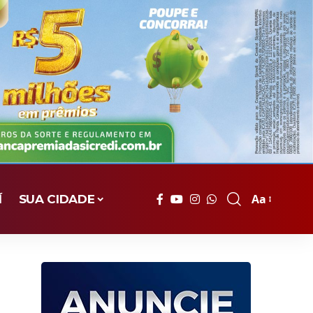
Aa
Í
SUA CIDADE
Font
Resizer