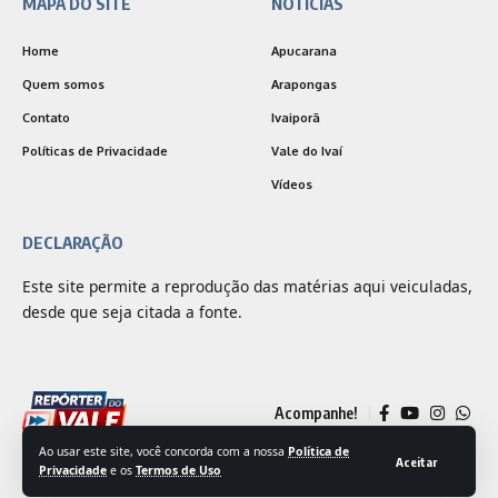
MAPA DO SITE
NOTÍCIAS
Home
Apucarana
Quem somos
Arapongas
Contato
Ivaiporã
Políticas de Privacidade
Vale do Ivaí
Vídeos
DECLARAÇÃO
Este site permite a reprodução das matérias aqui veiculadas,
desde que seja citada a fonte.
Acompanhe!
Ao usar este site, você concorda com a nossa
Política de
Aceitar
Privacidade
e os
Termos de Uso
© 2025 Jornal Repórter do Vale | Desenvolvido por
Outside Comunicação