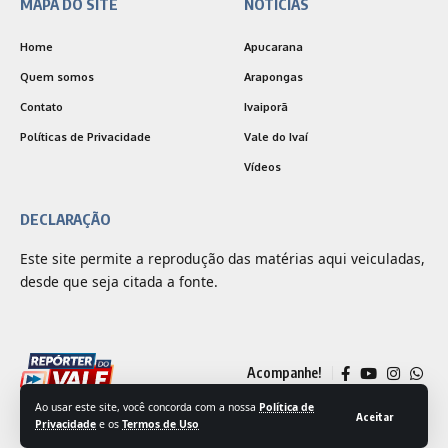
MAPA DO SITE
NOTÍCIAS
Home
Apucarana
Quem somos
Arapongas
Contato
Ivaiporã
Políticas de Privacidade
Vale do Ivaí
Vídeos
DECLARAÇÃO
Este site permite a reprodução das matérias aqui veiculadas,
desde que seja citada a fonte.
Acompanhe!
Ao usar este site, você concorda com a nossa
Política de
Aceitar
Privacidade
e os
Termos de Uso
© 2025 Jornal Repórter do Vale | Desenvolvido por
Outside Comunicação