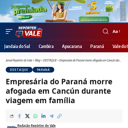
Aa
Font
Resizer
Jandaia do Sul
Cambira
Apucarana
Paraná
Vale do I
Jornal Repórter do Vale
>
Blog
>
DESTAQUE
>
Empresária do Paraná morre afogada em Cancún durante viagem em família
DESTAQUE
PARANÁ
Empresária do Paraná morre
afogada em Cancún durante
viagem em família
Redação Repórter do Vale