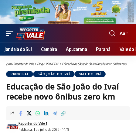
Aa
Font
Resizer
Jandaia do Sul
Cambira
Apucarana
Paraná
Vale do I
Jornal Repórter do Vale
>
Blog
>
PRINCIPAL
>
Educação de São João do Ivaí recebe novo ônibus zero km
PRINCIPAL
SÃO JOÃO DO IVAÍ
VALE DO IVAÍ
Educação de São João do Ivaí
recebe novo ônibus zero km
Reporter do Vale 1
Publicada: 1 de julho de 2026 - 14:19