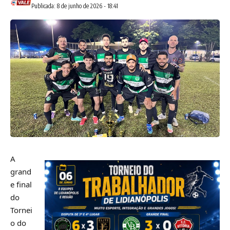
Publicada: 8 de junho de 2026 - 18:41
A
grand
e final
do
Tornei
o do