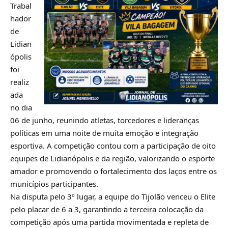
Trabal
hador
de
Lidian
ópolis
foi
realiz
ada
no dia
06 de junho, reunindo atletas, torcedores e lideranças
políticas em uma noite de muita emoção e integração
esportiva. A competição contou com a participação de oito
equipes de Lidianópolis e da região, valorizando o esporte
amador e promovendo o fortalecimento dos laços entre os
municípios participantes.
Na disputa pelo 3º lugar, a equipe do Tijolão venceu o Elite
pelo placar de 6 a 3, garantindo a terceira colocação da
competição após uma partida movimentada e repleta de