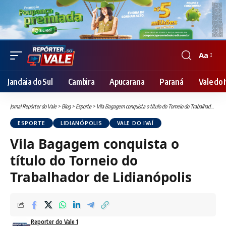
Aa
Font
Resizer
Jandaia do Sul
Cambira
Apucarana
Paraná
Vale do I
Jornal Repórter do Vale
>
Blog
>
Esporte
>
Vila Bagagem conquista o título do Torneio do Trabalhador de Lidianópolis
ESPORTE
LIDIANÓPOLIS
VALE DO IVAÍ
Vila Bagagem conquista o
título do Torneio do
Trabalhador de Lidianópolis
Reporter do Vale 1