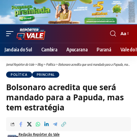
Aa
Font
Resizer
Jandaia do Sul
Cambira
Apucarana
Paraná
Vale do I
Jornal Repórter do Vale
>
Blog
>
Política
>
Bolsonaro acredita que será mandado para a Papuda, mas tem estratégia
POLÍTICA
PRINCIPAL
Bolsonaro acredita que será
mandado para a Papuda, mas
tem estratégia
Redação Repórter do Vale