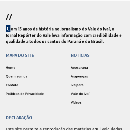
//
C
om 15 anos de história no jornalismo do Vale do Ivaí, o
Jornal Repórter do Vale leva informação com credibilidade e
qualidade a todos os cantos do Paraná e do Brasil.
MAPA DO SITE
NOTÍCIAS
Home
Apucarana
Quem somos
Arapongas
Contato
Ivaiporã
Políticas de Privacidade
Vale do Ivaí
Vídeos
DECLARAÇÃO
Este site permite a reprodução das matérias aqui veiculadas,