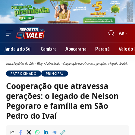
Aa
Font
Resizer
Jandaia do Sul
Cambira
Apucarana
Paraná
Vale do I
Jornal Repórter do Vale
>
Blog
>
Patrocinado
>
Cooperação que atravessa gerações: o legado de Nelson Pegoraro e família em São Pedro do Ivaí
PATROCINADO
PRINCIPAL
Cooperação que atravessa
gerações: o legado de Nelson
Pegoraro e família em São
Pedro do Ivaí