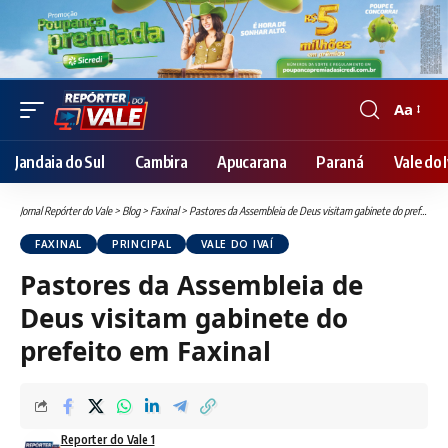
Aa
Font
Resizer
Jandaia do Sul
Cambira
Apucarana
Paraná
Vale do I
Jornal Repórter do Vale
>
Blog
>
Faxinal
>
Pastores da Assembleia de Deus visitam gabinete do prefeito em Faxinal
FAXINAL
PRINCIPAL
VALE DO IVAÍ
Pastores da Assembleia de
Deus visitam gabinete do
prefeito em Faxinal
Reporter do Vale 1