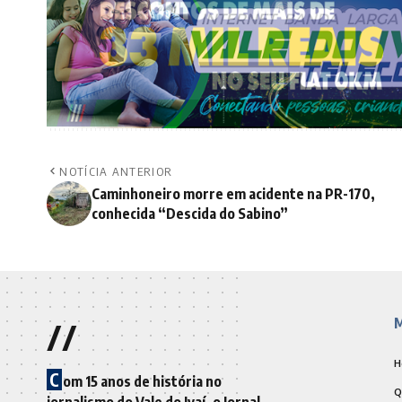
NOTÍCIA ANTERIOR
Caminhoneiro morre em acidente na PR-170,
conhecida “Descida do Sabino”
//
M
H
C
om 15 anos de história no
Q