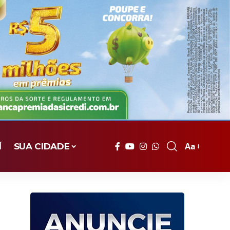
Aa
Í
SUA CIDADE
Font
Resizer