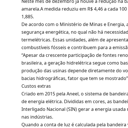
Neste mês de dezembro já houve a redução na ba
amarela.A medida reduziu em R$ 4,46 a cada 100
1,885.
De acordo com o Ministério de Minas e Energia, 
segurança energética, no qual não há necessida
termelétricas. Essas unidades, além de apresent
combustíveis fósseis e contribuem para a emissão
“Apesar da crescente participação de fontes reno
brasileira, a geração hidrelétrica segue como bas
produção das usinas depende diretamente do vol
bacias hidrográficas, fator que tem se mostrado”
Custos extras
Criado em 2015 pela Aneel, o sistema de bandeiras
de energia elétrica. Divididas em cores, as band
Interligado Nacional (SIN) gerar a energia usada
nas indústrias.
Quando a conta de luz é calculada pela bandeir