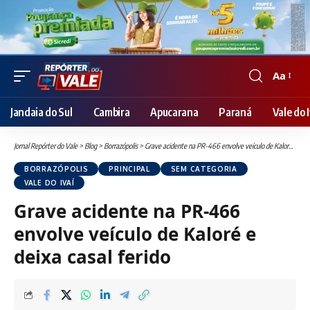
Aa
Font
Resizer
Jandaia do Sul
Cambira
Apucarana
Paraná
Vale do I
Jornal Repórter do Vale
>
Blog
>
Borrazópolis
>
Grave acidente na PR-466 envolve veículo de Kaloré e deixa casal ferido
BORRAZÓPOLIS
PRINCIPAL
SEM CATEGORIA
VALE DO IVAÍ
Grave acidente na PR-466
envolve veículo de Kaloré e
deixa casal ferido