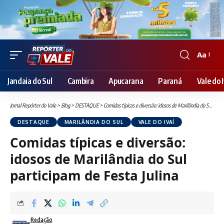
Aa
Font
Resizer
Jandaia do Sul
Cambira
Apucarana
Paraná
Vale do I
Jornal Repórter do Vale
>
Blog
>
DESTAQUE
>
Comidas típicas e diversão: idosos de Marilândia do Sul participam de Festa Julina
DESTAQUE
MARILÂNDIA DO SUL
VALE DO IVAÍ
Comidas típicas e diversão:
idosos de Marilândia do Sul
participam de Festa Julina
Redação