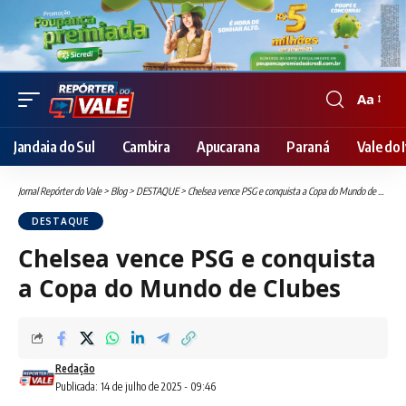
Aa
Font
Resizer
Jandaia do Sul
Cambira
Apucarana
Paraná
Vale do I
Jornal Repórter do Vale
>
Blog
>
DESTAQUE
>
Chelsea vence PSG e conquista a Copa do Mundo de Clubes
DESTAQUE
Chelsea vence PSG e conquista
a Copa do Mundo de Clubes
Redação
Publicada: 14 de julho de 2025 - 09:46